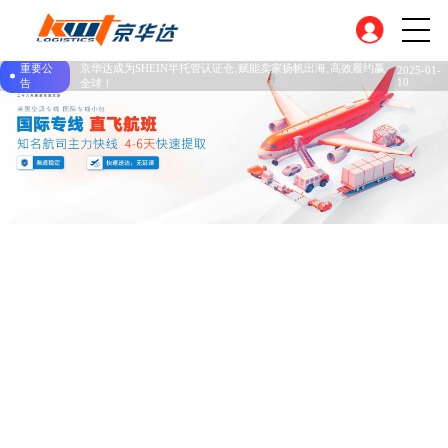
重要公
京华达成为SHEIN半托管认证仓‚赋能卖家扬帆出海‚高效履约赢
2025-01-
10
告
全球！