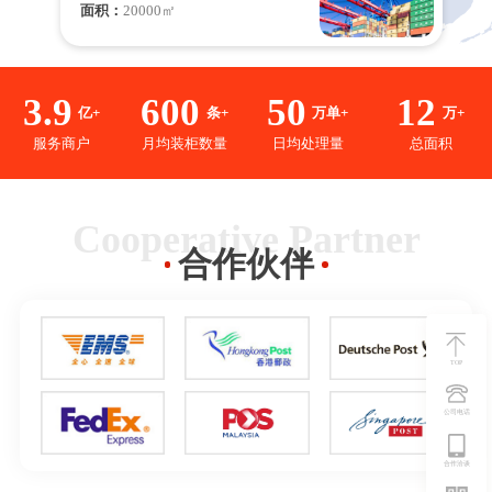
面积：
20000㎡
3.9
600
50
12
亿+
条+
万单+
万+
服务商户
月均装柜数量
日均处理量
总面积
Cooperative Partner
合作伙伴
TOP
公司电话
合作洽谈