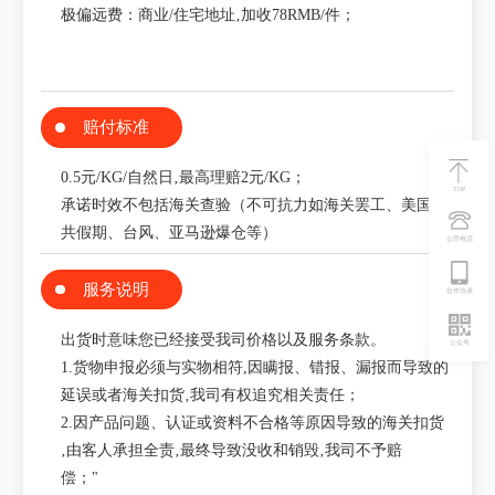
极偏远费：商业/住宅地址‚加收78RMB/件；
赔付标准
0.5元/KG/自然日‚最高理赔2元/KG；
TOP
承诺时效不包括海关查验（不可抗力如海关罢工、美国公
共假期、台风、亚马逊爆仓等）
公司电话
服务说明
合作洽谈
出货时意味您已经接受我司价格以及服务条款。
公众号
1.货物申报必须与实物相符,因瞒报、错报、漏报而导致的
延误或者海关扣货‚我司有权追究相关责任；
2.因产品问题、认证或资料不合格等原因导致的海关扣货
‚由客人承担全责‚最终导致没收和销毁‚我司不予赔
偿；"