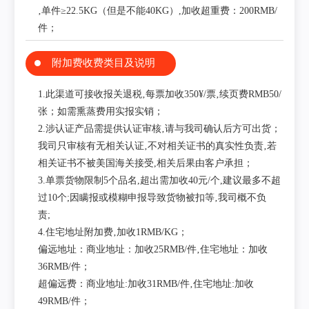
‚单件≥22.5KG（但是不能40KG）,加收超重费：200RMB/
件；
附加费收费类目及说明
1.此渠道可接收报关退税‚每票加收350¥/票‚续页费RMB50/
张；如需熏蒸费用实报实销；
2.涉认证产品需提供认证审核‚请与我司确认后方可出货；
我司只审核有无相关认证‚不对相关证书的真实性负责‚若
相关证书不被美国海关接受,相关后果由客户承担；
3.单票货物限制5个品名,超出需加收40元/个,建议最多不超
过10个;因瞒报或模糊申报导致货物被扣等‚我司概不负
责;
4.住宅地址附加费‚加收1RMB/KG；
偏远地址：商业地址：加收25RMB/件‚住宅地址：加收
36RMB/件；
超偏远费：商业地址:加收31RMB/件‚住宅地址:加收
49RMB/件；