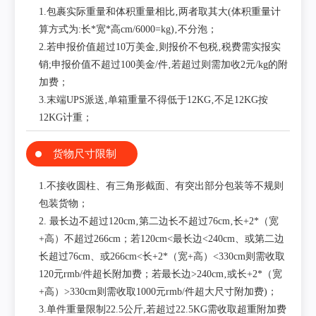
1.包裹实际重量和体积重量相比‚两者取其大(体积重量计
算方式为:长*宽*高cm/6000=kg)‚不分泡；
2.若申报价值超过10万美金‚则报价不包税‚税费需实报实
销;申报价值不超过100美金/件‚若超过则需加收2元/kg的附
加费；
3.末端UPS派送‚单箱重量不得低于12KG‚不足12KG按
12KG计重；
货物尺寸限制
1.不接收圆柱、有三角形截面、有突出部分包装等不规则
包装货物；
2. 最长边不超过120cm‚第二边长不超过76cm‚长+2*（宽
+高）不超过266cm；若120cm<最长边<240cm、或第二边
长超过76cm、或266cm<长+2*（宽+高）<330cm则需收取
120元rmb/件超长附加费；若最长边>240cm‚或长+2*（宽
+高）>330cm则需收取1000元rmb/件超大尺寸附加费)；
3.单件重量限制22.5公斤,若超过22.5KG需收取超重附加费