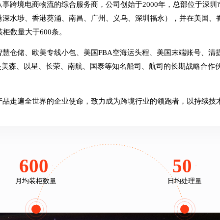
事跨境电商物流的综合服务商，公司创始于2000年，总部位于深
港深水埗、香港葵涌、南昌、广州、义乌、深圳福永），并在美国、香
柜数量大于600条。
智慧仓储、欧美专线小包、美国FBA空海运头程、美国末端账号、清
美森、以星、长荣、南航、国泰等知名船司、航司的长期战略合作伙伴，
产品走遍全世界的企业使命，致力成为跨境行业的领跑者，以持续技
600
50
条+
万单+
月均装柜数量
日均处理量