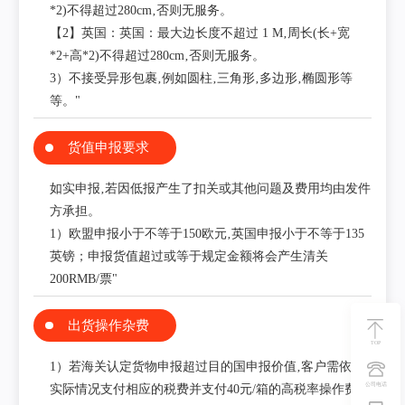
*2)不得超过280cm‚否则无服务。
【2】英国：英国：最大边长度不超过 1 M‚周长(长+宽
*2+高*2)不得超过280cm‚否则无服务。
3）不接受异形包裹‚例如圆柱‚三角形‚多边形‚椭圆形等
等。"
货值申报要求
如实申报‚若因低报产生了扣关或其他问题及费用均由发件
方承担。
1）欧盟申报小于不等于150欧元‚英国申报小于不等于135
英镑；申报货值超过或等于规定金额将会产生清关
200RMB/票"
出货操作杂费
TOP
1）若海关认定货物申报超过目的国申报价值‚客户需依据
公司电话
实际情况支付相应的税费并支付40元/箱的高税率操作费。