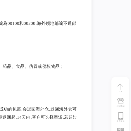
编為00100和00200‚海外领地邮编不通邮
、药品、食品、仿冒或侵权物品；
TOP
公司电话
成功的包裹‚会退回海外仓‚退回海外仓可
退回起‚14天内‚客户可选择重派‚若超过
合作洽谈