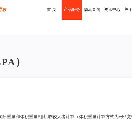
首 页
产品服务
物流查询
资讯中心
关
PA）
实际重量和体积重量相比‚取较大者计算（体积重量计算方式为:长*宽*高cm