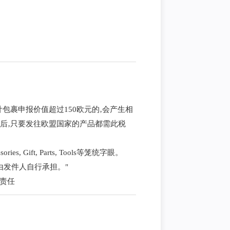
累计包裹申报价值超过150欧元的‚会产生相
盟税改后‚只要发往欧盟国家的产品都需此税
Gift, Parts, Tools等笼统字眼。
由发件人自行承担。"
关责任