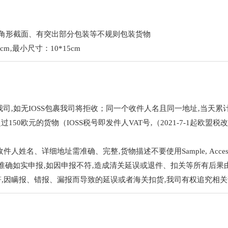
三角形截面、有突出部分包装等不规则包装货物
cm‚最小尺寸：10*15cm
o推送我司‚如无IOSS包裹我司将拒收；同一个收件人名且同一地址‚当天
超过150欧元的货物（IOSS税号即发件人VAT号‚（2021-7-1起欧
姓名、详细地址需准确、完整‚货物描述不要使用Sample, Accessories, 
准确如实申报‚如因申报不符‚造成清关延误或退件、扣关等所有后果
符,因瞒报、错报、漏报而导致的延误或者海关扣货‚我司有权追究相