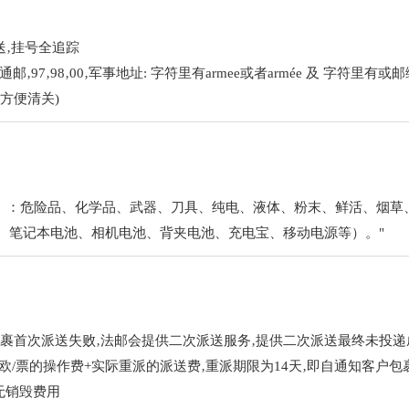
送‚挂号全追踪
97‚98‚00‚军事地址: 字符里有armee或者armée 及 字符里有或邮
方便清关)
于）：危险品、化学品、武器、刀具、纯电、液体、粉末、鲜活、烟草
、笔记本电池、相机电池、背夹电池、充电宝、移动电源等）。"
裹首次派送失败‚法邮会提供二次派送服务‚提供二次派送最终未投递
欧/票的操作费+实际重派的派送费‚重派期限为14天‚即自通知客户包裹
无销毁费用