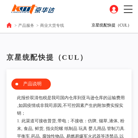
京星统配快提（CUL）
>
产品服务
>
商业大货专线
京星统配快提（CUL）
产品说明
此报价双清包税是我司国内仓库到亚马逊仓库的运输费用
‚如因疫情或非我司原因,不可控因素产生的附加费实报实
销；
1. 此渠道可接收普货‚带电；不接收：仿牌, 烟草‚液体, 粉
末, 食品, 鲜货, 指尖陀螺 纸制品 玩具 婴儿用品.管制刀具.
平衡车.药品, 腐蚀性物品, 易燃易爆军火武器等违禁品‚以