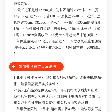
包装货物。
2. 最长边不超过120cm‚第二边长不超过76cm‚长+2*（宽
+高）不超过266cm；若120cm<最长边<240cm、或第二边
长超过76cm、或266cm<长+2*（宽+高）<330cm则需收取
120元rmb/件超长附加费；若最长边>240cm‚或长+2*（宽
+高）>330cm则需收取1000元rmb/件超大尺寸附加费)；
3.单件重量限制22.5公斤,若超过22.5KG需收取超重附加费
‚单件≥22.5KG（但是不能40KG）,加收超重费：200RMB/
件；
附加费收费类目及说明
1.此渠道可接收报关退税‚每票加收350¥/票‚续页费RMB50/
张；如需熏蒸费用实报实销；
2.涉认证产品需提供认证审核‚请与我司确认后方可出货；
我司只审核有无相关认证‚不对相关证书的真实性负责‚若
相关证书不被美国海关接受,相关后果由客户承担；
3.单票货物限制5个品名,超出需加收40元/个,建议最多不超