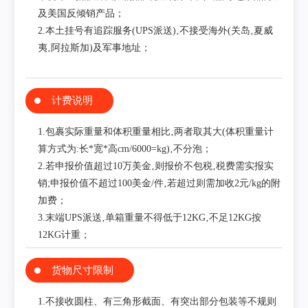
及美国反倾销产品；
2.本土挂号有追踪服务(UPS派送)‚不接受海外(关岛‚夏威
夷‚阿拉斯加)及军事地址；
计费说明
1.包裹实际重量和体积重量相比‚两者取其大(体积重量计
算方式为:长*宽*高cm/6000=kg)‚不分泡；
2.若申报价值超过10万美金‚则报价不包税‚税费需实报实
销;申报价值不超过100美金/件‚若超过则需加收2元/kg的附
加费；
3.末端UPS派送‚单箱重量不得低于12KG‚不足12KG按
12KG计重；
货物尺寸限制
1.不接收圆柱、有三角形截面、有突出部分包装等不规则