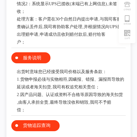
情况2：系统显示UPS已揽收(末端已有上网信息)‚未签
公司电话
收；
处理方案：客户需在30个自然日内提出申请‚与我司客服核
合作洽谈
查确认丢件后,我司将协助客户处理‚并根据情况向UPS提
出理赔申请‚申请成功且收到赔付款后‚赔付给客
公众号
户；
服务说明
出货时意味您已经接受我司价格以及服务条款：
1.货物申报必须与实物相符,因瞒报、错报、漏报而导致的
延误或者海关扣货‚我司有权追究相关责任；
2.因产品问题、认证或资料不合格等原因导致的海关扣货
‚由客人承担全责‚最终导致没收和销毁‚我司不予赔
偿；
货物追踪查询