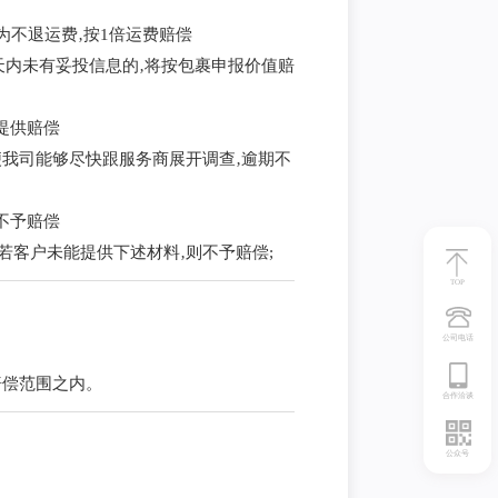
为不退运费‚按1倍运费赔偿
天内未有妥投信息的‚将按包裹申报价值赔
提供赔偿
便我司能够尽快跟服务商展开调查‚逾期不
不予赔偿
如若客户未能提供下述材料‚则不予赔偿;
TOP
公司电话
赔偿范围之内。
合作洽谈
公众号