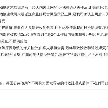
货物抵达末端派送商且30天内未上网的‚经我司确认丢件后‚则赔偿标准
货物抵达我司末端派送商且邮局官网显示已上网‚经我司确认上网后30
运费
妥投轨迹‚但收件人反馈未收到包裹‚针对此类情况我司只协助调查‚不
裹内部有破损情况‚必须在收到包裹2个工作日内提供相关证明照片‚以
助调查‚不提供赔偿
格等原因导致的海关扣货‚由客人承担全责‚最终导致没收和销毁‚我司
询‚后索赔”原则‚在我司确认接受赔偿后‚再按下述要求提供相关材料‚
响、美国公共假期等不可抗力因素导致的时效延误或丢件‚不在我司