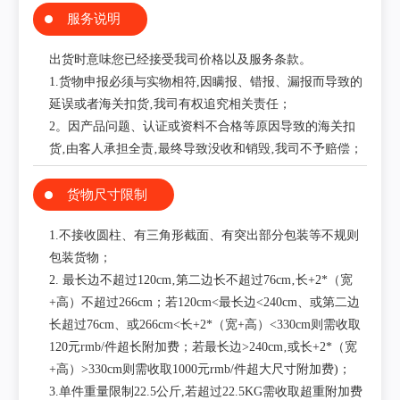
服务说明
出货时意味您已经接受我司价格以及服务条款。
1.货物申报必须与实物相符,因瞒报、错报、漏报而导致的
延误或者海关扣货‚我司有权追究相关责任；
2。因产品问题、认证或资料不合格等原因导致的海关扣
货‚由客人承担全责‚最终导致没收和销毁‚我司不予赔偿；
货物尺寸限制
1.不接收圆柱、有三角形截面、有突出部分包装等不规则
包装货物；
2. 最长边不超过120cm‚第二边长不超过76cm‚长+2*（宽
+高）不超过266cm；若120cm<最长边<240cm、或第二边
长超过76cm、或266cm<长+2*（宽+高）<330cm则需收取
120元rmb/件超长附加费；若最长边>240cm‚或长+2*（宽
+高）>330cm则需收取1000元rmb/件超大尺寸附加费)；
3.单件重量限制22.5公斤,若超过22.5KG需收取超重附加费