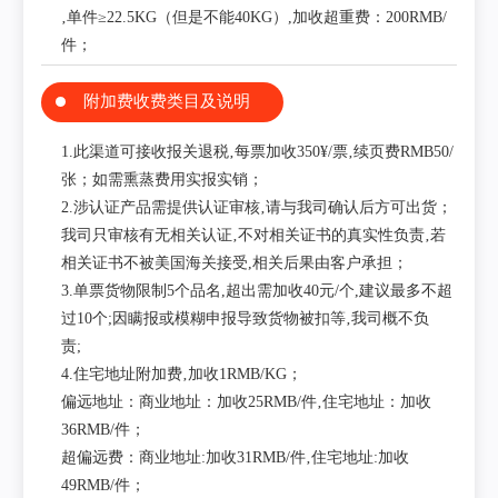
‚单件≥22.5KG（但是不能40KG）,加收超重费：200RMB/
件；
附加费收费类目及说明
1.此渠道可接收报关退税‚每票加收350¥/票‚续页费RMB50/
张；如需熏蒸费用实报实销；
2.涉认证产品需提供认证审核‚请与我司确认后方可出货；
我司只审核有无相关认证‚不对相关证书的真实性负责‚若
相关证书不被美国海关接受,相关后果由客户承担；
3.单票货物限制5个品名,超出需加收40元/个,建议最多不超
过10个;因瞒报或模糊申报导致货物被扣等‚我司概不负
责;
4.住宅地址附加费‚加收1RMB/KG；
偏远地址：商业地址：加收25RMB/件‚住宅地址：加收
36RMB/件；
超偏远费：商业地址:加收31RMB/件‚住宅地址:加收
49RMB/件；