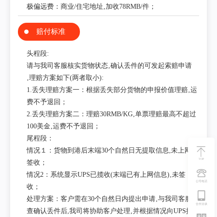
极偏远费：商业/住宅地址‚加收78RMB/件；
赔付标准
头程段:
请与我司客服核实货物状态‚确认丢件的可发起索赔申请
‚理赔方案如下(两者取小):
1.丢失理赔方案一：根据丢失部分货物的申报价值理赔‚运
费不予退回；
2.丢失理赔方案二：理赔30RMB/KG‚单票理赔最高不超过
100美金‚运费不予退回；
尾程段：
情况１：货物到港后末端30个自然日无提取信息,未上网未
TOP
签收；
情况2：系统显示UPS已揽收(末端已有上网信息)‚未签
公司电话
收；
处理方案：客户需在30个自然日内提出申请‚与我司客服核
合作洽谈
查确认丢件后,我司将协助客户处理‚并根据情况向UPS提