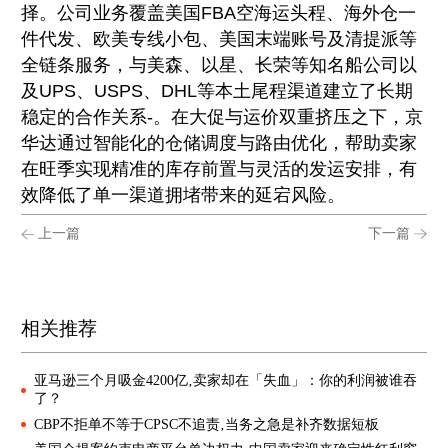
择。公司业务覆盖美国FBA空海运头程、海外仓一
件代发、欧美专线小包、美国末端账号及清提派等
全链条服务，与美森、以星、长荣等知名船公司以
及UPS、USPS、DHL等本土尾程渠道建立了长期
稳定的合作关系-。在大促与运价双重挤压之下，京
华达通过智能化的仓储调度与路由优化，帮助卖家
在旺季实现精准的库存前置与灵活的发运安排，有
效降低了单一渠道拥堵带来的延宕风险。
上一篇
下一篇
相关推荐
亚马逊三个月吸金4200亿‚卖家却在「失血」：你的利润被谁吞
了？
CBP不拒单不等于CPSC不追责‚当务之急是补齐数据短板