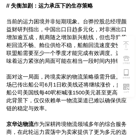
// 失衡加剧：运力承压下的生存策略
当前的运力困境并非短期现象。台骅控股总经理颜
益财研判指出，中国出口日趋多元化，对非洲出口
增加逾五成，航商随之增加新兴航线，但也导致货
柜回流不畅、舱位供给不稳，船舶回流速度变慢，
TOP
联盟船需要至少一个季度才能完成有效调度。这意
味着运力紧张的局面可能在相当一段时间内持续。
公司电话
面对这一局面，跨境卖家的物流策略亟需升级。市
合作洽谈
场已传出船公司6月1日欧美线还将继续涨价，多家
船公司美国线每40呎柜喊涨1500美元甚至更高。在
公众号
此背景下，仅仅依赖单一物流渠道已难以确保供应
链的稳定与效率。
京华达物流
作为深耕跨境物流领域多年的综合服务
商，在此轮运力震荡中为卖家提供了更为多元的选