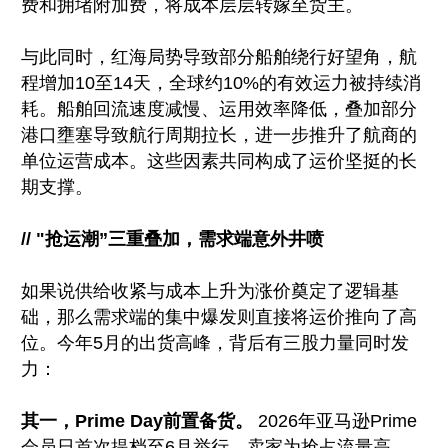
费和拥堵附加费，将成本层层转嫁至货主。
与此同时，红海局势导致部分船舶绕行好望角，航
程增加10至14天，全球约10%的有效运力被持续消
耗。船舶回流速度减慢、运用效率降低，叠加部分
港口壅塞导致航行周期拉长，进一步推升了航商的
单位运营成本。这些因素共同构成了运价坚挺的长
期支撑。
// "抢运潮”三重叠加，需求端意外井喷
如果说供给收紧与成本上升为涨价奠定了逻辑基
础，那么需求端的集中爆发则直接将运价推向了高
位。今年5月的出货高峰，背后有三股力量同时发
力：
其一，Prime Day前置备货。
2026年亚马逊Prime
会员日首次提档至6月举行，卖家为抢占流量高