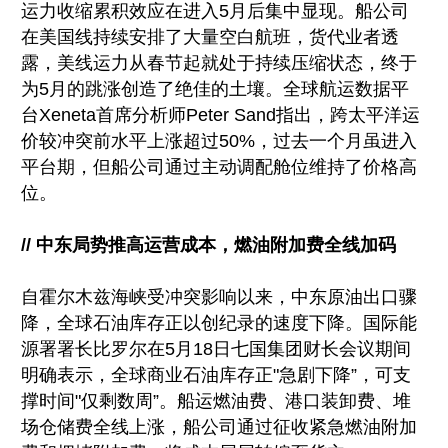
运力收缩累积效应在进入5月后集中显现。船公司
在美国线持续安排了大量空白航班，货代业者透
露，美线运力从春节起就处于持续压缩状态，终于
为5月的跳涨创造了绝佳的土壤。全球航运数据平
台Xeneta首席分析师Peter Sand指出，跨太平洋运
价较冲突前水平上涨超过50%，过去一个月虽进入
平台期，但船公司通过主动调配舱位维持了价格高
位。
// 中东局势推高运营成本，燃油附加费全线加码
自霍尔木兹海峡受冲突影响以来，中东原油出口骤
降，全球石油库存正以创纪录的速度下降。国际能
源署署长比罗尔在5月18日七国集团财长会议期间
明确表示，全球商业石油库存正"急剧下降”，可支
撑时间"仅剩数周”。船运燃油费、港口装卸费、堆
场仓储费全线上涨，船公司通过征收紧急燃油附加