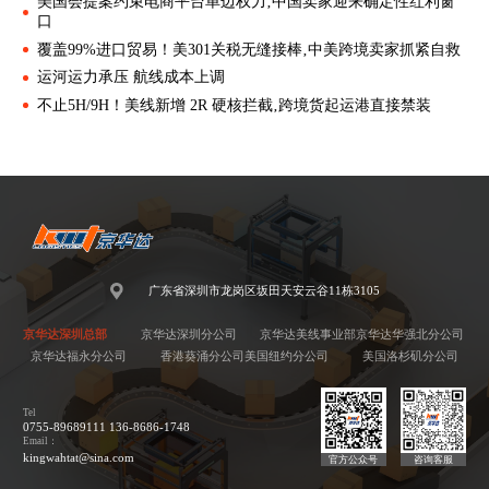
美国会提案约束电商平台单边权力‚中国卖家迎来确定性红利窗
口
覆盖99%进口贸易！美301关税无缝接棒‚中美跨境卖家抓紧自救
运河运力承压 航线成本上调
不止5H/9H！美线新增 2R 硬核拦截‚跨境货起运港直接禁装
广东省深圳市龙岗区坂田天安云谷11栋3105
京华达深圳总部
京华达深圳分公司
京华达美线事业部
京华达华强北分公司
京华达福永分公司
香港葵涌分公司
美国纽约分公司
美国洛杉矶分公司
Tel
0755-89689111 136-8686-1748
Email：
kingwahtat@sina.com
官方公众号
咨询客服