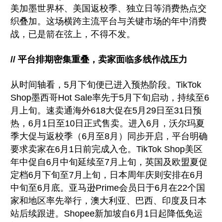
美加墨世界杯、美国返校季、独立日等消费热点交
织叠加。这场横跨主流平台与关键市场的年中消费
战，已是箭在弦上，不得不发。
// 平台排期密集重叠，卖家面临多线作战压力
从时间轴看，5月下旬便已进入预热阶段。TikTok
Shop墨西哥Hot Sale率先于5月下旬启动，持续至6
月上旬。速卖通海外618大促在5月29日至31日预
热，6月1日至10日正式售卖。进入6月，沃尔玛夏
季大促与返校季（6月至8月）同步开启，平台明确
要求卖家在6月1日前完成入仓。TikTok Shop美区
年中促自6月中旬延续至7月上旬，英国及欧盟夏促
定档6月下旬至7月上旬，日本周年庆则安排在6月
中旬至6月底。亚马逊Prime会员日于6月在22个国
家和地区率先举行，澳大利亚、巴西、印度及日本
站后续跟进。Shopee新加坡自6月1日起降低免运