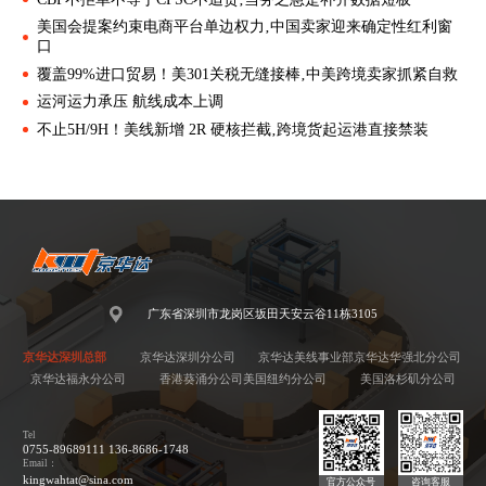
美国会提案约束电商平台单边权力‚中国卖家迎来确定性红利窗
口
覆盖99%进口贸易！美301关税无缝接棒‚中美跨境卖家抓紧自救
运河运力承压 航线成本上调
不止5H/9H！美线新增 2R 硬核拦截‚跨境货起运港直接禁装
广东省深圳市龙岗区坂田天安云谷11栋3105
京华达深圳总部
京华达深圳分公司
京华达美线事业部
京华达华强北分公司
京华达福永分公司
香港葵涌分公司
美国纽约分公司
美国洛杉矶分公司
Tel
0755-89689111 136-8686-1748
Email：
kingwahtat@sina.com
官方公众号
咨询客服