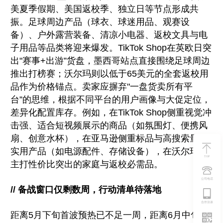
美夏季假期、美国返校季、独立日等节点形成共
振。足球周边产品（球衣、球迷用品、观赛设
备）、户外露营装备、清凉小电器、返校文具与电
子用品等品类将迎来爆发。TikTok Shop在英欧日突
出"赛事+出游”货盘，墨西哥站点直接围绕足球周边
推出打榜赛；沃尔玛则以低于65美元的全套返校用
品作为价格锚点。卖家应摒弃"一盘货卖所有平
台”的思维，根据不同平台的用户画像与大促定位，
差异化配置库存。例如，在TikTok Shop侧重视觉冲
击强、适合短视频展示的商品（如氛围灯、便携风
扇、创意水杯），在亚马逊侧重标品与高搜索量的
实用产品（如电源配件、存储设备），在沃尔玛则
TOP
主打性价比突出的家庭与返校必需品。
公司电话
// 备战窗口仅剩数周，行动清单待落地
合作洽谈
距离5月下旬首波预热已不足一周，距离6月中旬核