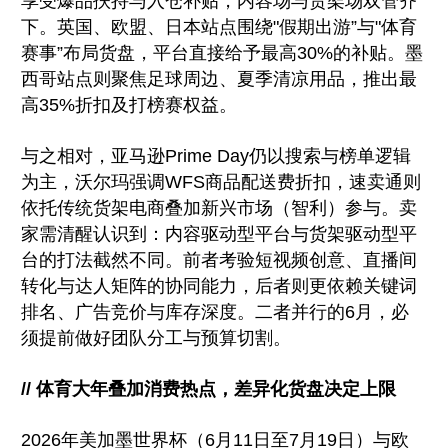
享受爆品扶持与入仓补贴，内容场与货架场双管齐
下。英国、欧盟、日本站点围绕"假期出游”与"体育
赛事”布局货盘，平台直接给予最高30%的补贴。墨
西哥站点则聚焦足球周边、夏季清凉用品，推出最
高35%折扣及打榜赛权益。
与之相对，亚马逊Prime Day仍以搜索与榜单逻辑
为主，沃尔玛强调WFS商品配送费折扣，速卖通则
依托传统货架电商叠加新兴市场（智利）参与。卖
家需清醒认识到：内容驱动型平台与货架驱动型平
台的打法截然不同。前者考验短视频创意、直播间
转化与达人矩阵的协同能力，后者则更依赖关键词
排名、广告竞价与库存深度。二者并行的6月，必
须提前做好团队分工与预算切割。
// 体育大年叠加消费热点，差异化货盘决定上限
2026年美加墨世界杯（6月11日至7月19日）与欧