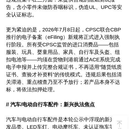
告，含小零件未做防吞咽标识，伪造UL、UPC等安
全认证标志。
更为紧迫的是，2026年7月8日起，CPSC联合CBP
推行的电子备案（eFiling）新规将正式进入强制执
行阶段。所有受CPSC监管的进口消费品——包括
服装、玩具、婴童用品、家具、自行车及头盔、纽
扣电池等——均须在货物到港前通过ACE系统完成
电子申报并上传完整合规证书，不再适用"随货纸质
证书、查验才补资料”的传统模式。违规后果包括清
关滞港、重点稽查乃至不予放行；若产品本身不达
标，将依法扣押处理。
// 汽车/电动自行车配件：新兴执法焦点
汽车与电动自行车配件是本轮公示中浮现的新兴高
发品类。LED车灯、电动摩托车、未认证拖车等因
TOP