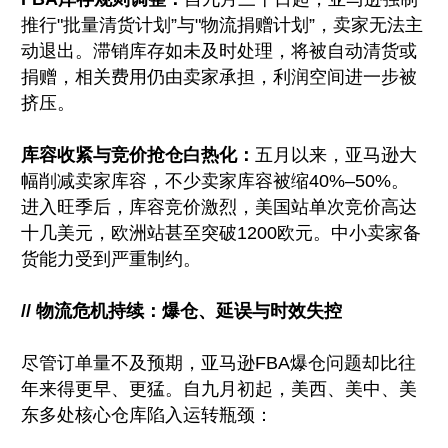
推行"批量清货计划”与"物流捐赠计划”，卖家无法主
动退出。滞销库存如未及时处理，将被自动清货或
捐赠，相关费用仍由卖家承担，利润空间进一步被
挤压。
库容收紧与竞价抢仓白热化：
五月以来，亚马逊大
幅削减卖家库容，不少卖家库容被缩40%–50%。
进入旺季后，库容竞价激烈，美国站单次竞价高达
十几美元，欧洲站甚至突破1200欧元。中小卖家备
货能力受到严重制约。
// 物流危机持续：爆仓、延误与时效失控
尽管订单量不及预期，亚马逊FBA爆仓问题却比往
年来得更早、更猛。自九月初起，美西、美中、美
东多处核心仓库陷入运转瓶颈：