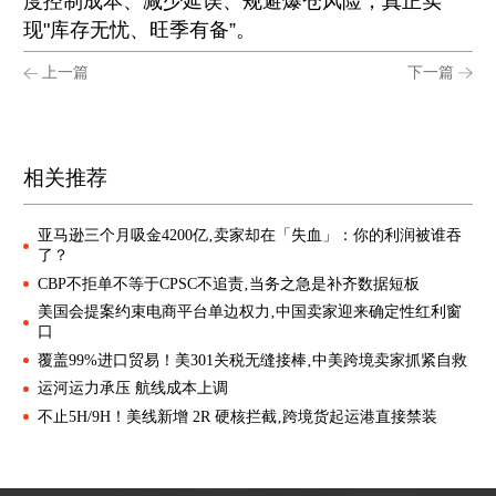
度控制成本、减少延误、规避爆仓风险，真正实
现"库存无忧、旺季有备”。
上一篇
下一篇
相关推荐
亚马逊三个月吸金4200亿‚卖家却在「失血」：你的利润被谁吞
了？
CBP不拒单不等于CPSC不追责‚当务之急是补齐数据短板
美国会提案约束电商平台单边权力‚中国卖家迎来确定性红利窗
口
覆盖99%进口贸易！美301关税无缝接棒‚中美跨境卖家抓紧自救
运河运力承压 航线成本上调
不止5H/9H！美线新增 2R 硬核拦截‚跨境货起运港直接禁装