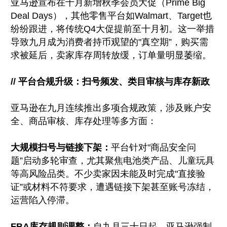
亚马逊宣布在十月新增秋季会员大促（Prime Big
Deal Days），其他零售平台如Walmart、Target也
纷纷跟进，将传统Q4大促提前至十月初。这一举措
导致九月成为消费者持币观望的"真空期”，购买需
求被延后，卖家库存周转放缓，订单量明显萎缩。
// 平台合规升级：扫号频发、类目审核与库存新政
亚马逊在九月连续推出多项合规政策，涉及账户安
全、商品审核、库存处理等多方面：
大规模扫号与链接下架：
平台针对"商品安全问
题”启动多轮审查，尤其聚焦电池类产品、儿童玩具
等高风险品类。不少卖家因未能及时完成"直接验
证”或材料不符要求，遭遇链接下架甚至账号冻结，
运营陷入停滞。
FBA库存规则调整：
自九月三十日起，亚马逊强制