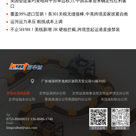
美国会提案约束电商平台单边权力‚中国卖家迎来确定性红利窗
口
覆盖99%进口贸易！美301关税无缝接棒‚中美跨境卖家抓紧自救
运河运力承压 航线成本上调
不止5H/9H！美线新增 2R 硬核拦截‚跨境货起运港直接禁装
广东省深圳市龙岗区坂田天安云谷11栋3105
京华达深圳总部
京华达深圳分公司
京华达美线事业部
京华达华强北分公司
京华达福永分公司
香港葵涌分公司
美国纽约分公司
美国洛杉矶分公司
Tel
0755-89689111 136-8686-1748
Email：
kingwahtat@sina.com
官方公众号
咨询客服