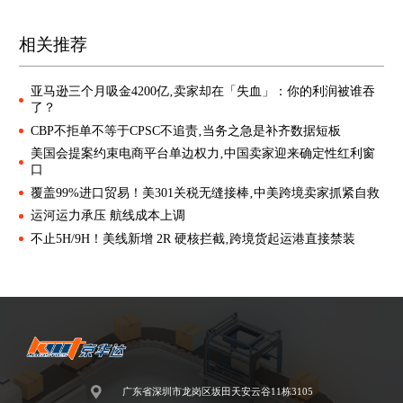
相关推荐
亚马逊三个月吸金4200亿‚卖家却在「失血」：你的利润被谁吞
了？
CBP不拒单不等于CPSC不追责‚当务之急是补齐数据短板
美国会提案约束电商平台单边权力‚中国卖家迎来确定性红利窗
口
覆盖99%进口贸易！美301关税无缝接棒‚中美跨境卖家抓紧自救
运河运力承压 航线成本上调
不止5H/9H！美线新增 2R 硬核拦截‚跨境货起运港直接禁装
广东省深圳市龙岗区坂田天安云谷11栋3105