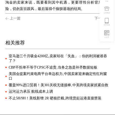
TOP
淘金的卖家来说，既要看到其中机遇，更要理性分析背后的风
险，切勿盲目跟风，最后落得个狼狈退场的结局。
公司电话
上一篇
下一篇
合作洽谈
公众号
相关推荐
亚马逊三个月吸金4200亿‚卖家却在「失血」：你的利润被谁吞
了？
CBP不拒单不等于CPSC不追责‚当务之急是补齐数据短板
美国会提案约束电商平台单边权力‚中国卖家迎来确定性红利窗
口
覆盖99%进口贸易！美301关税无缝接棒‚中美跨境卖家抓紧自救
运河运力承压 航线成本上调
不止5H/9H！美线新增 2R 硬核拦截‚跨境货起运港直接禁装