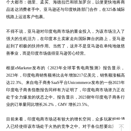
个大都市：德里、孟买、海德拉巴和班加罗尔，以便更快地将商
品送达消费者手中。亚马逊还与印度铁路部门合作，在325条城际
线路上运送客户包裹。
不得不说，亚马逊对印度电商市场的重金投入，为该市场注入了
强大的生机活力，在印度本土卖家走向国际舞台的路上，亚马逊
起到了积极的扶持作用。当然了，这并不是亚马逊在单纯地做慈
善事业，而是印度市场值得亚马逊苦心经营。
根据eMarketer发布的《2023年全球零售电商预测》报告显示，
2023年，印度电商销售额将比去年增加217亿美元，销售额涨幅高
达22.3%。来自电子商务SaaS平台Unicommerce发布的一份2023年
印度电子商务指数报告同样有力证明了，印度电商市场潜力正在
处于全力爆发的状态之中。报告显示，2023财年印度电子商务行
业的订单量同比增长26.2%，GMV 增长23.5%。
目前来看，印度电商市场还有较大的增长空间，众多玩家纷纷涌
入已经使得该市场处于火热的竞争之中。对于各位想要出海印度